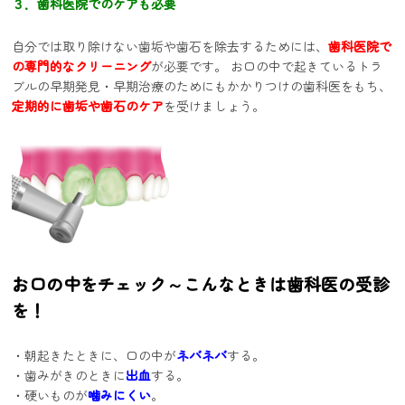
３．歯科医院でのケアも必要
自分では取り除けない歯垢や歯石を除去するためには、
歯科医院で
の専門的なクリーニング
が必要です。 お口の中で起きているトラ
ブルの早期発見・早期治療のためにもかかりつけの歯科医をもち、
定期的に歯垢や歯石のケア
を受けましょう。
お口の中をチェック～こんなときは歯科医の受診
を！
・朝起きたときに、口の中が
ネバネバ
する。
・歯みがきのときに
出血
する。
・硬いものが
噛みにくい
。