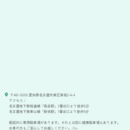
〒461-0005 愛知県名古屋市東区東桜2-4-4
アクセス /
名古屋地下鉄桜通線「高岳駅」3番出口より徒歩5分
名古屋地下鉄東山線「新栄駅」1番出口より徒歩5分
医院内に専用駐車場があります。それとは別に提携駐車場もあります。
お車の方もご安心してお越しください。/li>