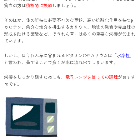
貧血の方は
積極的に摂取
しましょう。
そのほか、体の維持に必要不可欠な亜鉛、高い抗酸化作用を持つβ
カロテン、余分な塩分を排出するカリウム、胎児の発育や赤血球の
形成を助ける葉酸など、ほうれん草には多くの重要な栄養が含まれ
ています。
しかし、ほうれん草に含まれるビタミンCやカリウムは「
水溶性
」
と言われ、茹でることで多くが水に流れ出てしまいます。
栄養をしっかり残すためにも、
電子レンジを使っての調理
がおすす
めです。