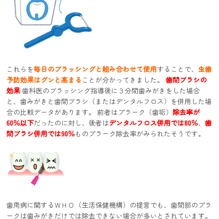
これらを
毎日のブラッシングと組み合わせて使用
することで、
虫歯
予防効果はグンと高まる
ことが分かってきました。
歯間ブラシの
効果
歯科医のブラッシング指導後に３分間歯みがきをした場合
と、歯みがきと歯間ブラシ（またはデンタルフロス）を併用した場
合の比較データがあります。 前者はプラーク（歯垢）
除去率が
60％以下
だったのに対し、後者は
デンタルフロス併用では80％
、
歯
間ブラシ併用では90％
ものプラーク除去率がみられたそうです。
歯周病に関するＷＨＯ（生活保健機構）の提言でも、歯間部のプラ
ークは歯みがきだけでは除去できない場合が多いとされています。