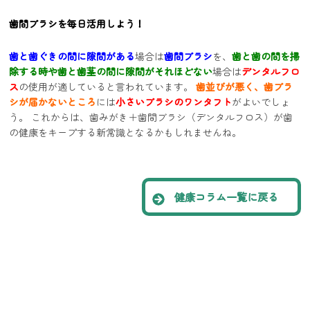
歯間ブラシを毎日活用しよう！
歯と歯ぐきの間に隙間がある
場合は
歯間ブラシ
を、
歯と歯の間を掃
除する時や歯と歯茎の間に隙間がそれほどない
場合は
デンタルフロ
ス
の使用が適していると言われています。
歯並びが悪く、歯ブラ
シが届かないところ
には
小さいブラシのワンタフト
がよいでしょ
う。 これからは、歯みがき＋歯間ブラシ（デンタルフロス）が歯
の健康をキープする新常識となるかもしれませんね。
健康コラム一覧に戻る