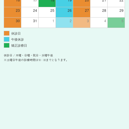
23
24
25
26
27
28
29
30
31
1
2
3
4
5
休診日
午後休診
矯正診療日
休診日 / 木曜・日曜・祝日・水曜午後
※土曜日午後の診療時間は18：00までとなります。