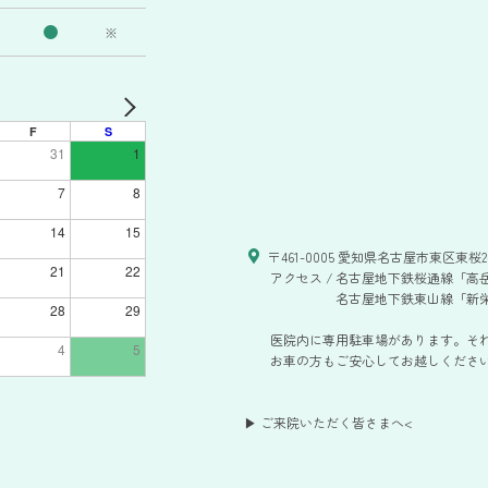
※
F
S
31
1
7
8
14
15
〒461-0005 愛知県名古屋市東区東桜2-
21
22
アクセス /
名古屋地下鉄桜通線「高岳
名古屋地下鉄東山線「新栄
28
29
医院内に専用駐車場があります。そ
4
5
お車の方もご安心してお越しください。
▶ ご来院いただく皆さまへ
<