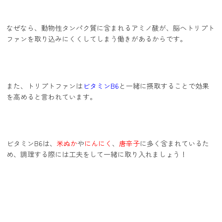
なぜなら、動物性タンパク質に含まれるアミノ酸が、脳へトリプト
ファンを取り込みにくくしてしまう働きがあるからです。
また、トリプトファンは
ビタミンB6
と一緒に摂取することで効果
を高めると言われています。
ビタミンB6は、
米ぬか
や
にんにく
、
唐辛子
に多く含まれているた
め、調理する際には工夫をして一緒に取り入れましょう！