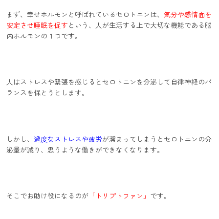
まず、幸せホルモンと呼ばれているセロトニンは、
気分や感情面を
安定させ睡眠を促す
という、人が生活する上で大切な機能である脳
内ホルモンの１つです。
人はストレスや緊張を感じるとセロトニンを分泌して自律神経のバ
ランスを保とうとします。
しかし、
過度なストレスや疲労
が溜まってしまうとセロトニンの分
泌量が減り、思うような働きができなくなります。
そこでお助け役になるのが
「トリプトファン」
です。