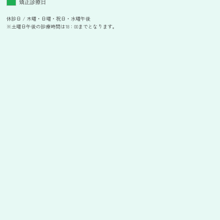
矯正診療日
休診日 / 木曜・日曜・祝日・水曜午後
※土曜日午後の診療時間は18：00までとなります。