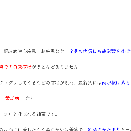
、糖尿病や心疾患、脳疾患など、
全身の病気にも悪影響を及ぼ
階での自覚症状
がほとんどありません。
グラグラしてくるなどの症状が現れ、最終的には
歯が抜け落ち
は
「歯周病」
です。
ーク）と呼ばれる細菌です。
の表面に付着した白く柔らかい沈着物で、
細菌のかたまり
と言