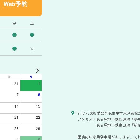
Web予約
金
土
※
F
S
31
1
7
8
14
15
〒461-0005 愛知県名古屋市東区東桜2-
21
22
アクセス /
名古屋地下鉄桜通線「高岳
名古屋地下鉄東山線「新栄
28
29
医院内に専用駐車場があります。そ
4
5