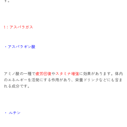
す。
1：アスパラガス
・アスパラギン酸
アミノ酸の一種で
疲労回復
や
スタミナ増強
に効果があります。体内
のエネルギーを活発にする作用があり、栄養ドリンクなどにも含ま
れる成分です。
・ ルチン