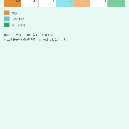
30
31
1
2
3
4
5
休診日
午後休診
矯正診療日
休診日 / 木曜・日曜・祝日・水曜午後
※土曜日午後の診療時間は18：00までとなります。