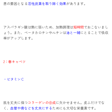
患の要因となる
活性炭素を取り除く効果
があります。
アスパラギン酸は熱に弱いため、加熱調理は
短時間
でおこないまし
ょう。また、ベータカロチンやルチンは
油と一緒
にとることで吸収
率がアップします。
2：春キャベツ
・ビタミンＣ
肌を丈夫に保つ
コラーゲンの合成
に欠かせません。皮ふだけでな
く、
血管や骨などを丈夫にする
ためにも大切な栄養素です。