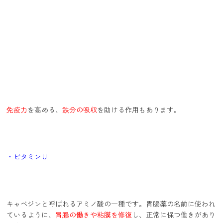
免疫力
を高める、
鉄分の吸収
を助ける作用もあります。
・ビタミンＵ
キャベジンと呼ばれるアミノ酸の一種です。胃腸薬の名前に使われ
ているように、
胃腸の働きや粘膜を修復
し、正常に保つ働きがあり