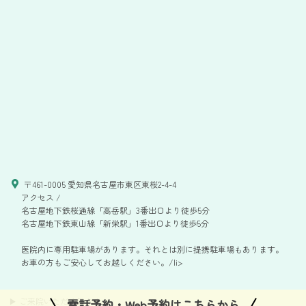
〒461-0005 愛知県名古屋市東区東桜2-4-4
アクセス /
名古屋地下鉄桜通線「高岳駅」3番出口より徒歩5分
名古屋地下鉄東山線「新栄駅」1番出口より徒歩5分
医院内に専用駐車場があります。それとは別に提携駐車場もあります。
お車の方もご安心してお越しください。/li>
▶ ご来院いただく皆さまへ
<
電話予約・Web予約はこちらから