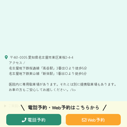
〒461-0005 愛知県名古屋市東区東桜2-4-4
アクセス /
名古屋地下鉄桜通線「高岳駅」3番出口より徒歩5分
名古屋地下鉄東山線「新栄駅」1番出口より徒歩5分
医院内に専用駐車場があります。それとは別に提携駐車場もあります。
お車の方もご安心してお越しください。/li>
▶ ご来院いただく皆さまへ
<
電話予約・Web予約はこちらから
電話予約
Web予約
Copyright © SHAMOTO Dental Clinic All rights reserved.