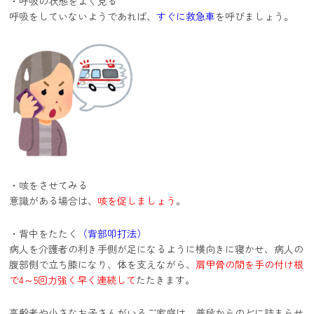
・呼吸の状態をよく見る
呼吸をしていないようであれば、
すぐに救急車
を呼びましょう。
・咳をさせてみる
意識がある場合は、
咳を促しましょう
。
・背中をたたく
（背部叩打法）
病人を介護者の利き手側が足になるように横向きに寝かせ、病人の
腹部側で立ち膝になり、体を支えながら、
肩甲骨の間を手の付け根
で4～5回力強く早く連続して
たたきます。
高齢者や小さなお子さんがいるご家庭は、普段からのどに詰まらせ