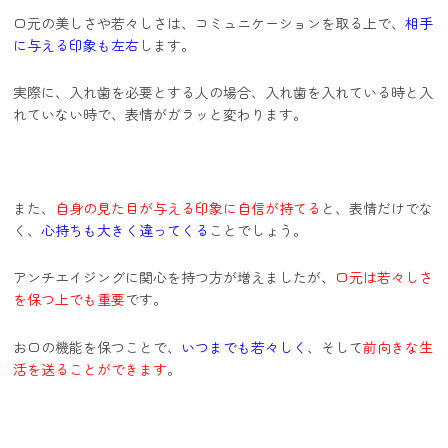
口元の美しさや若々しさは、コミュニケーションを取る上で、
相手
に与える印象も左右
します。
実際に、入れ歯を必要とする人の場合、入れ歯を入れている時と入
れていない時で、表情がガラッと変わります。
また、
自身の見た目が与える印象に自信が持てる
と、表情だけでな
く、
心持ちも大きく違ってくる
ことでしょう。
アンチエイジングに関心を持つ方が増えましたが、
口元は若々しさ
を保つ上でも重要
です。
お口の機能を保つことで、
いつまでも若々しく
、そして
前向きな生
活を送ることができます
。