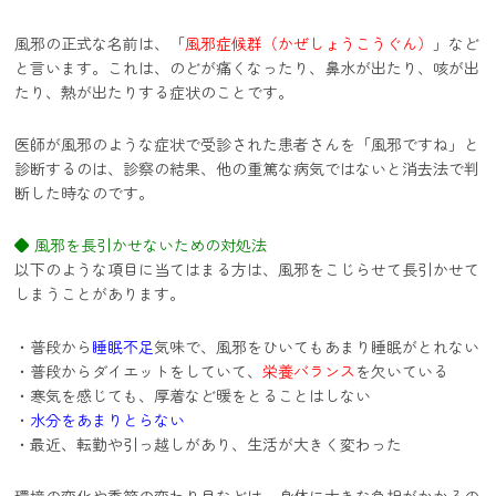
風邪の正式な名前は、「
風邪症候群（かぜしょうこうぐん）
」など
と言います。これは、のどが痛くなったり、鼻水が出たり、咳が出
たり、熱が出たりする症状のことです。
医師が風邪のような症状で受診された患者さんを「風邪ですね」と
診断するのは、診察の結果、他の重篤な病気ではないと消去法で判
断した時なのです。
◆ 風邪を長引かせないための対処法
以下のような項目に当てはまる方は、風邪をこじらせて長引かせて
しまうことがあります。
・普段から
睡眠不足
気味で、風邪をひいてもあまり睡眠がとれない
・普段からダイエットをしていて、
栄養バランス
を欠いている
・寒気を感じても、厚着など暖をとることはしない
・
水分をあまりとらない
・最近、転勤や引っ越しがあり、生活が大きく変わった
環境の変化や季節の変わり目などは、身体に大きな負担がかかるの