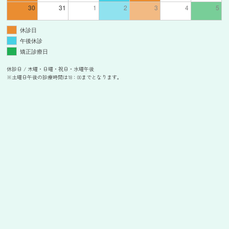
30
31
1
2
3
4
5
休診日
午後休診
矯正診療日
休診日 / 木曜・日曜・祝日・水曜午後
※土曜日午後の診療時間は18：00までとなります。