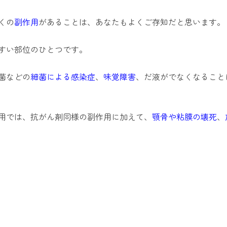
くの
副作用
があることは、あなたもよくご存知だと思います。
すい部位のひとつです。
菌などの
細菌による感染症
、
味覚障害
、だ液がでなくなること
用では、抗がん剤同様の副作用に加えて、
顎骨や粘膜の壊死
、