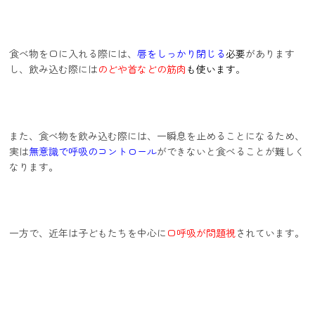
食べ物を口に入れる際には、
唇をしっかり閉じる
必要
があります
し、飲み込む際には
のどや首などの筋肉
も使います
。
また、食べ物を飲み込む際には、一瞬息を止めることになるため、
実は
無意識で呼吸のコントロール
ができないと食べることが難しく
なります。
一方で、近年は子どもたちを中心に
口呼吸が問題視
されています。