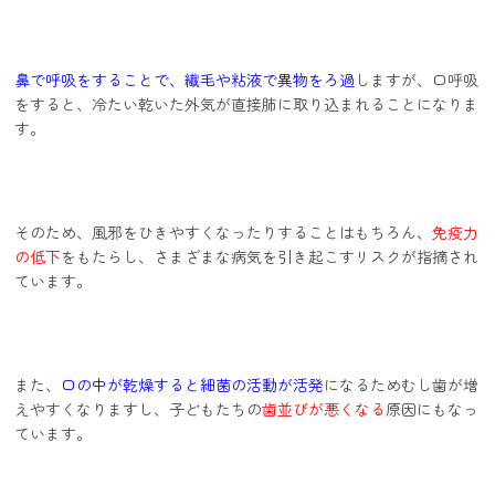
鼻で呼吸をすることで、繊毛や粘液で異物をろ過
しますが、口呼吸
をすると、冷たい乾いた外気が直接肺に取り込まれることになりま
す。
そのため、風邪をひきやすくなったりすることはもちろん、
免疫力
の低下
をもたらし、さまざまな病気を引き起こすリスクが指摘され
ています。
また、
口の中が乾燥すると細菌の活動が活発
になるためむし歯が増
えやすくなりますし、子どもたちの
歯並びが悪くなる
原因にもなっ
ています。