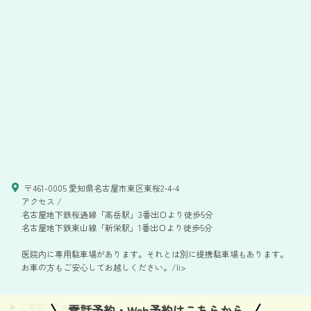
〒461-0005 愛知県名古屋市東区東桜2-4-4
アクセス /
名古屋地下鉄桜通線「高岳駅」3番出口より徒歩5分
名古屋地下鉄東山線「新栄駅」1番出口より徒歩5分
医院内に専用駐車場があります。それとは別に提携駐車場もあります。
お車の方もご安心してお越しください。/li>
▶ ご来院いただく皆さまへ
<
電話予約・Web予約はこちらから