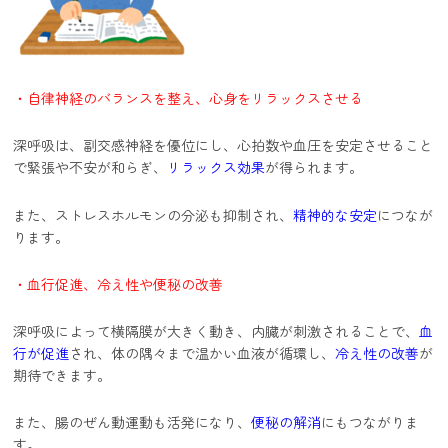
・自律神経のバランスを整え、心身をリラックスさせる
深呼吸は、副交感神経を優位にし、心拍数や血圧を安定させること
で緊張や不安が和らぎ、
リラックス効果
が得られます。
また、ストレスホルモンの分泌も抑制され、
精神的な安定
につなが
ります。
・血行促進、冷え性や便秘の改善
深呼吸によって横隔膜が大きく動き、内臓が刺激されることで、
血
行が促進
され、体の隅々まで温かい血液が循環し、
冷え性の改善
が
期待できます。
また、腸のぜん動運動も活発になり、
便秘の解消
にもつながりま
す。