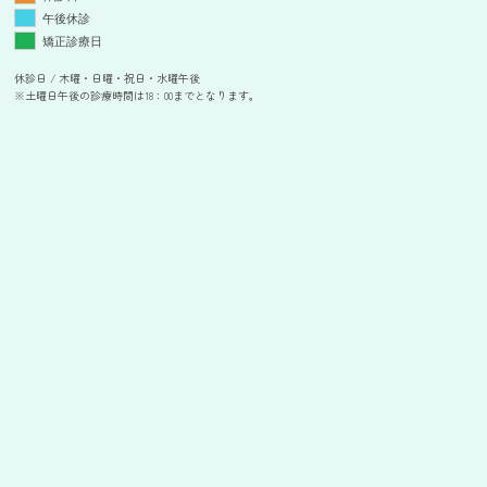
午後休診
矯正診療日
休診日 / 木曜・日曜・祝日・水曜午後
※土曜日午後の診療時間は18：00までとなります。