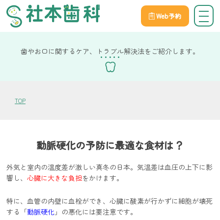
Web予約
院長社本の健康コラム
歯やお口に関するケア、トラブル解決法をご紹介します。
TOP
動脈硬化の予防に最適な食材は？
外気と室内の温度差が激しい真冬の日本。気温差は血圧の上下に影
響し、
心臓に大きな負担
をかけます。
特に、血管の内壁に血栓ができ、心臓に酸素が行かずに細胞が壊死
する「
動脈硬化
」の悪化には要注意です。