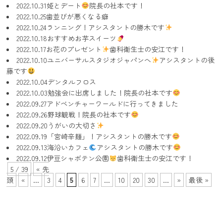
2022.10.31
姫とデート
院長の社本です！
2022.10.25
歯並びが悪くなる癖
2022.10.24
ランニング！アシスタントの勝木です
2022.10.18
おすすめお芋スイーツ
2022.10.17
お花のプレゼント
歯科衛生士の安江です！
2022.10.10
ユニバーサルスタジオジャパンへ
アシスタントの後
藤です
2022.10.04
デンタルフロス
2022.10.03
勉強会に出席しました！院長の社本です
2022.09.27
アドベンチャーワールドに行ってきました
2022.09.26
野球観戦！院長の社本です
2022.09.20
うがいの大切さ
2022.09.19
「宮崎辛麺」！アシスタントの勝木です
2022.09.13
海沿いカフェ
アシスタントの勝木です
2022.09.12
伊豆シャボテン公園
歯科衛生士の安江です！
5 / 39
« 先
頭
«
...
3
4
5
6
7
...
10
20
30
...
»
最後 »