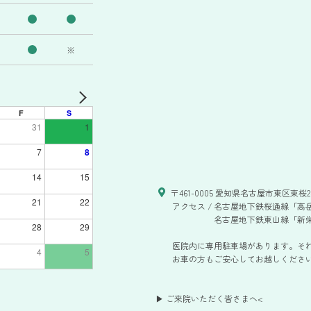
※
F
S
31
1
7
8
14
15
〒461-0005 愛知県名古屋市東区東桜2-
21
22
アクセス /
名古屋地下鉄桜通線「高岳
名古屋地下鉄東山線「新栄
28
29
医院内に専用駐車場があります。そ
4
5
お車の方もご安心してお越しください。
▶ ご来院いただく皆さまへ
<