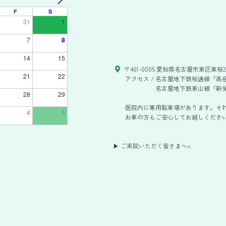
F
S
31
1
7
8
14
15
〒461-0005 愛知県名古屋市東区東桜2-
21
22
アクセス /
名古屋地下鉄桜通線「高岳
名古屋地下鉄東山線「新栄
28
29
医院内に専用駐車場があります。そ
4
5
お車の方もご安心してお越しください。
▶ ご来院いただく皆さまへ
<