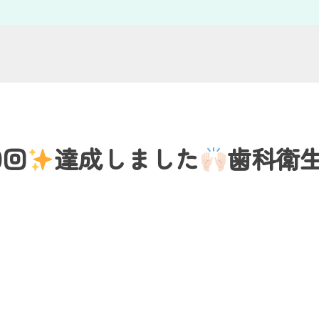
0回
達成しました
歯科衛