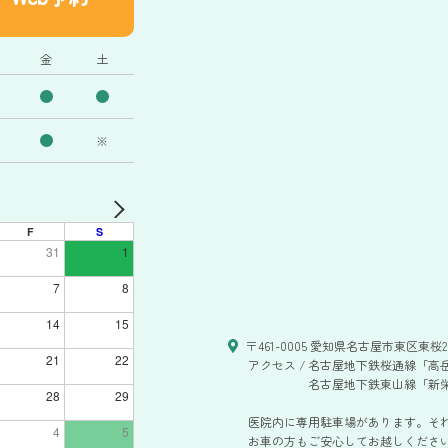
金
土
※
F
S
31
1
7
8
14
15
〒461-0005 愛知県名古屋市東区東桜2-
21
22
アクセス /
名古屋地下鉄桜通線「高岳
名古屋地下鉄東山線「新栄
28
29
医院内に専用駐車場があります。そ
4
5
お車の方もご安心してお越しください。