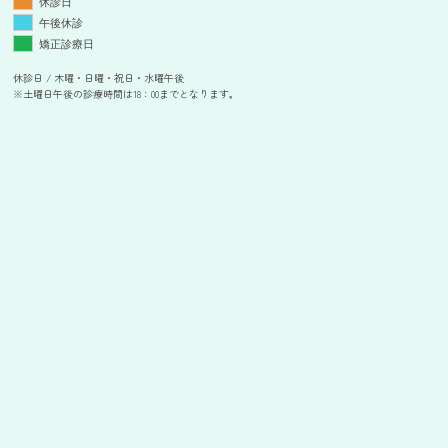
休診日
午後休診
矯正診療日
休診日 / 木曜・日曜・祝日・水曜午後
※土曜日午後の診療時間は18：00までとなります。