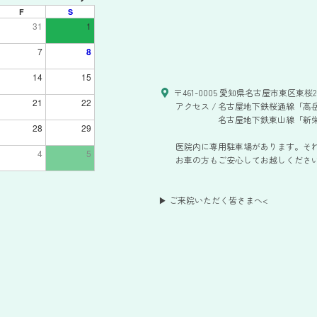
F
S
31
1
7
8
14
15
〒461-0005 愛知県名古屋市東区東桜2-
21
22
アクセス /
名古屋地下鉄桜通線「高岳
名古屋地下鉄東山線「新栄
28
29
医院内に専用駐車場があります。そ
4
5
お車の方もご安心してお越しください。
▶ ご来院いただく皆さまへ
<