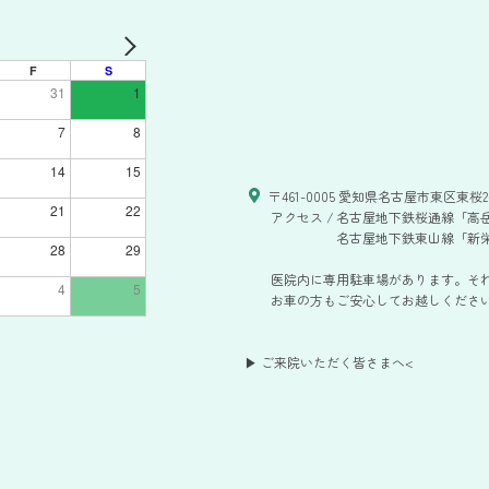
F
S
31
1
7
8
14
15
〒461-0005 愛知県名古屋市東区東桜2-
21
22
アクセス /
名古屋地下鉄桜通線「高岳
名古屋地下鉄東山線「新栄
28
29
医院内に専用駐車場があります。そ
4
5
お車の方もご安心してお越しください。
▶ ご来院いただく皆さまへ
<