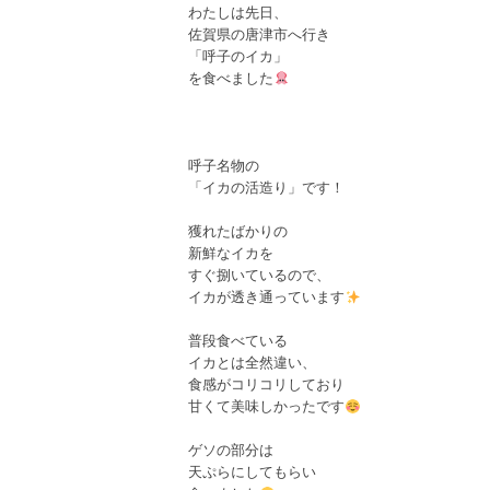
わたしは先日、

佐賀県の唐津市へ行き

「呼子のイカ」

を食べました
呼子名物の

「イカの活造り」です！

獲れたばかりの

新鮮なイカを

すぐ捌いているので、

イカが透き通っています
普段食べている

イカとは全然違い、

食感がコリコリしており

甘くて美味しかったです
ゲソの部分は

天ぷらにしてもらい
