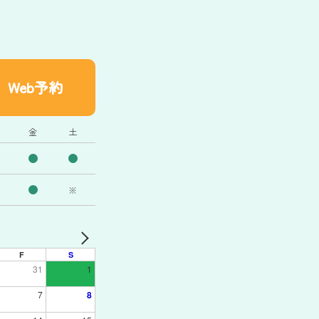
Web予約
金
土
※
F
S
31
1
7
8