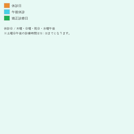
休診日
午後休診
矯正診療日
休診日 / 木曜・日曜・祝日・水曜午後
※土曜日午後の診療時間は18：00までとなります。