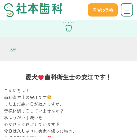
Web予約
スタッフブログ
TOP
愛犬
歯科衛生士の安江です！
こんにちは！
歯科衛生士の安江です
まだまだ寒い日が続きますが、
皆様体調は崩していませんか？
私はうがい手洗いを
心がけ日々過ごしています♪
今日は久しぶりに実家へ帰った時の、