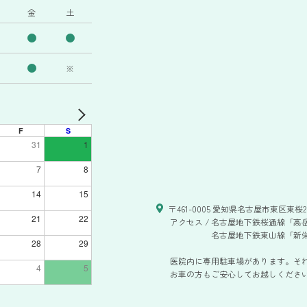
金
土
※
F
S
31
1
7
8
14
15
〒461-0005 愛知県名古屋市東区東桜2-
21
22
アクセス /
名古屋地下鉄桜通線「高岳
名古屋地下鉄東山線「新栄
28
29
医院内に専用駐車場があります。そ
4
5
お車の方もご安心してお越しください。