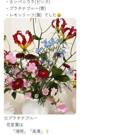
・カンパニウラ(ピンク)
・プラチナブルー(青)
・レモンリーフ(葉) でした
☆プラチナブルー
花言葉は
「清明」「高貴」