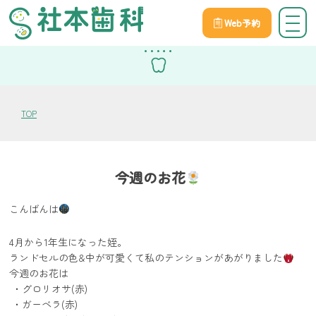
Web予約
スタッフブログ
TOP
今週のお花
こんばんは
4月から1年生になった姪。
ランドセルの色&中が可愛くて私のテンションがあがりました
今週のお花は
・グロリオサ(赤)
・ガーベラ(赤)