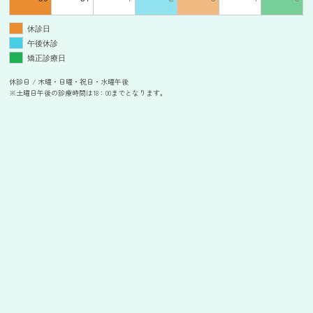
休診日
午後休診
矯正診療日
休診日 / 木曜・日曜・祝日・水曜午後
※土曜日午後の診療時間は18：00までとなります。