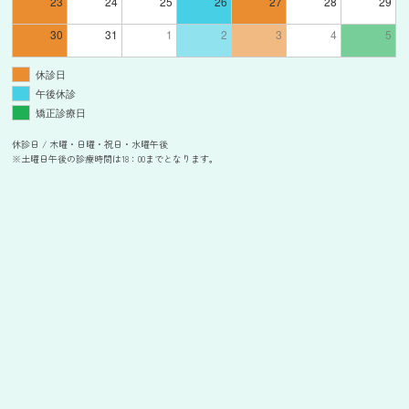
23
24
25
26
27
28
29
30
31
1
2
3
4
5
休診日
午後休診
矯正診療日
休診日 / 木曜・日曜・祝日・水曜午後
※土曜日午後の診療時間は18：00までとなります。