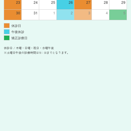
23
24
25
26
27
28
29
30
31
1
2
3
4
5
休診日
午後休診
矯正診療日
休診日 / 木曜・日曜・祝日・水曜午後
※土曜日午後の診療時間は18：00までとなります。