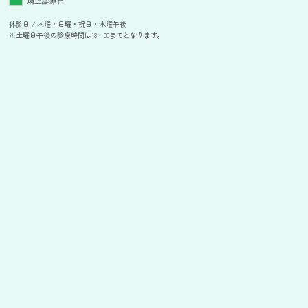
矯正診療日
休診日 / 木曜・日曜・祝日・水曜午後
※土曜日午後の診療時間は18：00までとなります。