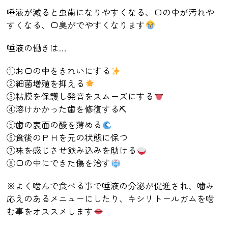
唾液が減ると虫歯になりやすくなる、口の中が汚れや
すくなる、口臭がでやすくなります
唾液の働きは
…
①お口の中をきれいにする
②細菌増殖を抑える
③粘膜を保護し発音をスムーズにする
④溶けかかった歯を修復する
⛏
⑤歯の表面の酸を薄める
⑥食後のＰＨを元の状態に保つ
⑦味を感じさせ飲み込みを助ける
⑧口の中にできた傷を治す
※
よく噛んで食べる事で唾液の分泌が促進され、噛み
応えのあるメニューにしたり、キシリトールガムを噛
む事をオススメします