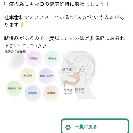
唾液の為にもお口の健康維持に努めましょう
社本歯科でオススメしている
“
ポスカ
“
というガムがあ
ります
試供品があるので一度試したい方は是非気軽にお尋ね
下さい
(
‿
)
♪♪
◠
◠
一覧に戻る