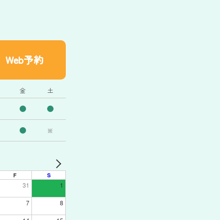
Web予約
金
土
※
F
S
31
1
7
8