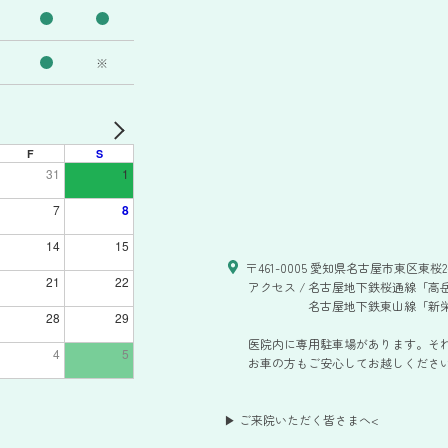
※
F
S
31
1
7
8
14
15
〒461-0005 愛知県名古屋市東区東桜2-
21
22
アクセス /
名古屋地下鉄桜通線「高岳
名古屋地下鉄東山線「新栄
28
29
医院内に専用駐車場があります。そ
4
5
お車の方もご安心してお越しください。
▶ ご来院いただく皆さまへ
<