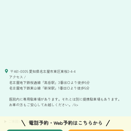
〒461-0005 愛知県名古屋市東区東桜2-4-4
アクセス /
名古屋地下鉄桜通線「高岳駅」3番出口より徒歩5分
名古屋地下鉄東山線「新栄駅」1番出口より徒歩5分
医院内に専用駐車場があります。それとは別に提携駐車場もあります。
お車の方もご安心してお越しください。/li>
▶ ご来院いただく皆さまへ
<
電話予約・Web予約はこちらから