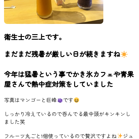
衛生士の三上です。
まだまだ残暑が厳しい日が続きますね
今年は猛暑という事でかき氷カフェや青果
屋さんで熱中症対策をしていました
写真はマンゴー
と巨峰
です
しっかり冷えているので呑んでる最中頭がキンキンし
ました笑
フルーツ丸ごと
1
個使っているので贅沢ですよね
ジュ