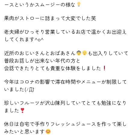
ースというかスムージーの様な
果肉がストローに詰まって大変でした
笑
老夫婦がひっそり営業しているお店で温かくお出迎え
してくれます
^o^
近所のおじいさんとおばあさん
も出入りしていて
普段お話しが出来ない年代の方と
会話できたりとても貴重な体験をしました
今年はコロナの影響で滞在時間やメニューが制限して
いました
(
ﾉ
Д`)
珍しいフルーツが沢山陳列していてとても勉強になり
ました
休日は自宅で手作りフレッシュジュースを作って楽し
みたいと思います