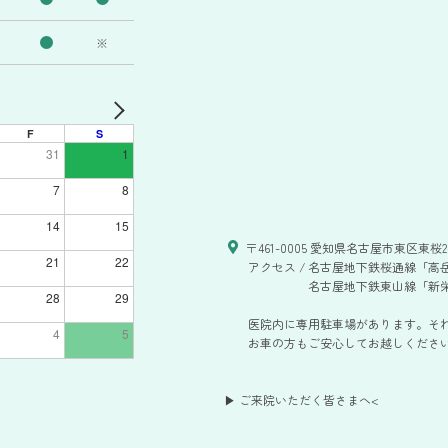
※
F
S
31
1
7
8
14
15
〒461-0005 愛知県名古屋市東区東桜2-
21
22
アクセス /
名古屋地下鉄桜通線「高岳
名古屋地下鉄東山線「新栄
28
29
医院内に専用駐車場があります。そ
4
5
お車の方もご安心してお越しください。
▶ ご来院いただく皆さまへ
<