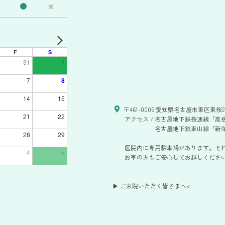
※
F
S
31
1
7
8
14
15
〒461-0005 愛知県名古屋市東区東桜2-
21
22
アクセス /
名古屋地下鉄桜通線「高岳
名古屋地下鉄東山線「新栄
28
29
医院内に専用駐車場があります。そ
4
5
お車の方もご安心してお越しください。
▶ ご来院いただく皆さまへ
<