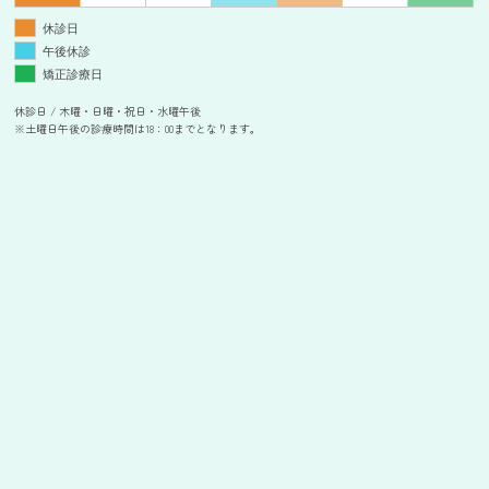
休診日
午後休診
矯正診療日
休診日 / 木曜・日曜・祝日・水曜午後
※土曜日午後の診療時間は18：00までとなります。