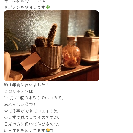
今日は私の育てている
サボテンを紹介します
約１年前に買いました！
このサボテンは
1ヶ月に1度の水やりでいいので、
忘れっぽい私でも
育てる事ができています！笑
少しずつ成長してるのですが、
日光の方に傾いて伸びるので、
毎日向きを変えてます
笑