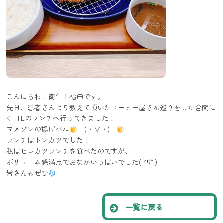
こんにちわ！衛生士福田です。
先日、患者さんより教えて頂いたコーヒー屋さん巡りをした合間に
KITTEのランチへ行ってきました！
マメゾンの揚げバル
ー(・∀・)ー
ランチはトンカツでした！
私はヒレカツランチを食べたのですが、
ボリューム感満点でおなかいっぱいでした( “´༥`” )
皆さんもぜひ
一覧に戻る