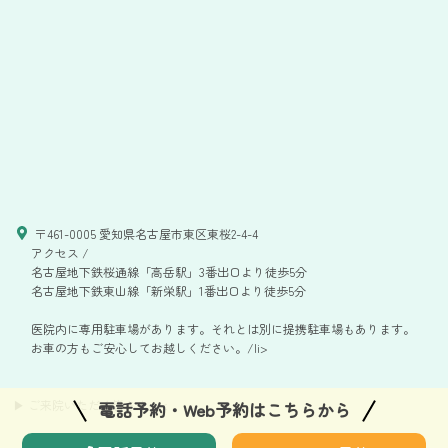
〒461-0005 愛知県名古屋市東区東桜2-4-4
アクセス /
名古屋地下鉄桜通線「高岳駅」3番出口より徒歩5分
名古屋地下鉄東山線「新栄駅」1番出口より徒歩5分
医院内に専用駐車場があります。それとは別に提携駐車場もあります。
お車の方もご安心してお越しください。/li>
▶ ご来院いただく皆さまへ
<
電話予約・Web予約はこちらから