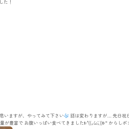
した！
あると思いますが、やってみて下さい
話は変わりますが… 先日祝
豊富で お腹いっぱい食べてきましたŧ‹"((｡´ω`｡))ŧ‹” か