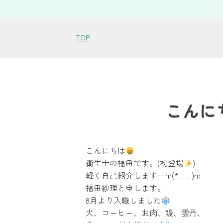
TOP
こんに
こんにちは
衛生士の福田です。(初登場
)
軽く自己紹介しますーm(*_ _)m
福田紗理と申します。
8月より入職しました
犬、コーヒー、お肉、鰻、雲丹、