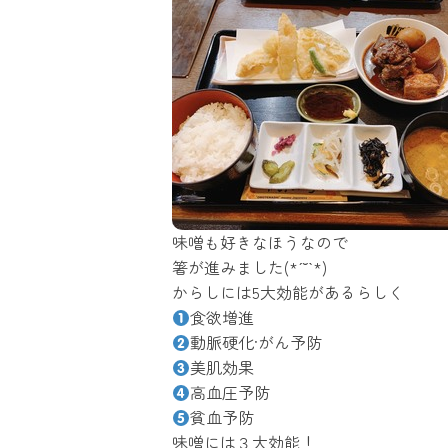
味噌も好きなほうなので
箸が進みました(*ˊ˘ˋ*)
からしには5大効能があるらしく
食欲増進
動脈硬化·がん予防
美肌効果
高血圧予防
貧血予防
味噌には３大効能！