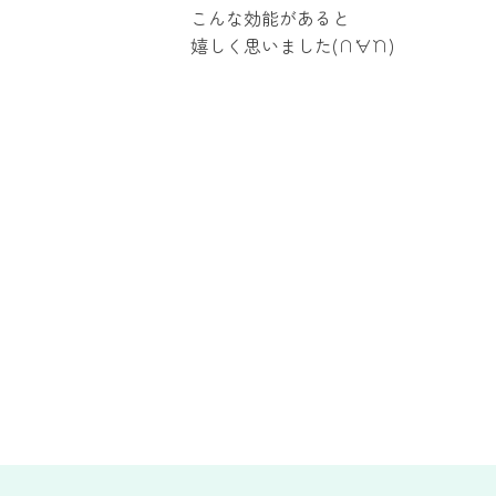
こんな効能があると
嬉しく思いました(∩´∀`∩)