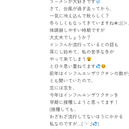
ラーメンが大好きです
さて、台風が過ぎ去ってから、
一気に冷え込んで秋らしく？
冬らしくもなってきていますね❄:;((＞
体調崩しやすい時期ですが
大丈夫でしょうか？
インフルか流行っているとの話も
耳にし始めて、私の苦手な冬が
やって来てしまう
と日々思い重ねてます
前年はインフルエンザワクチンの数が
とも聞いていたので、
念には念を、
今年はインフルエンザワクチンを
早期に接種しようと思ってます！
(接種しても、
わざわざ流行してないほうにかかる
私なのですが…( ˊᵕˋ ;)
)