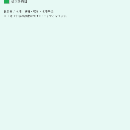
矯正診療日
休診日 / 木曜・日曜・祝日・水曜午後
※土曜日午後の診療時間は18：00までとなります。