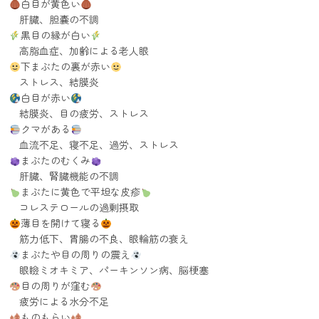
白目が黄色い
肝臓、胆嚢の不調
黒目の縁が白い
高脂血症、加齢による老人眼
下まぶたの裏が赤い
ストレス、結膜炎
白目が赤い
結膜炎、目の疲労、ストレス
クマがある
血流不足、寝不足、過労、ストレス
まぶたのむくみ
肝臓、腎臓機能の不調
まぶたに黄色で平坦な皮疹
コレステロールの過剰摂取
薄目を開けて寝る
筋力低下、胃腸の不良、眼輪筋の衰え
まぶたや目の周りの震え
眼瞼ミオキミア、パーキンソン病、脳梗塞
目の周りが窪む
疲労による水分不足
ものもらい