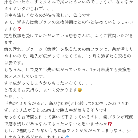
汗をかいたら、すぐタオルで拭いたらいいのでしょうが、なかなか
タイミングが合わず、、、
日中も涼しくなるのが待ち遠しい、母心です
さて、皆さんは歯ブラシの交換時期はどの位と決めていらっしゃい
ますか
定期検診を受けていただいている患者さんに、よくご質問いただき
ます。
歯の汚れ、プラーク（歯垢）を取るための歯ブラシは、菌が溜まり
やすいので、毛先が広がっていなくても、1ヶ月を過ぎたら交換の
目安です。
もちろん、目で見て毛先が広がっていたら、1ヶ月未満でも交換を
おススメしています。
すぐ広がってしまうからもったいなくて、、、
と考えるお気持ち、よ〜く分かります
ただ、、、
毛先が1ミリ広がると、新品(100%)と比較して80.2%しか取りきれ
ず、2ミリ広がると62.9%まで除去率が落ちるそうです。
せっかくお時間を作って磨いて下さっているのに、歯ブラシが原因
で磨き残しがあるなんてもったいないと思いませんか
もし、2週間もたたないうちに歯ブラシが広がってしまうなら、少
し力を入れ過ぎかもしれません