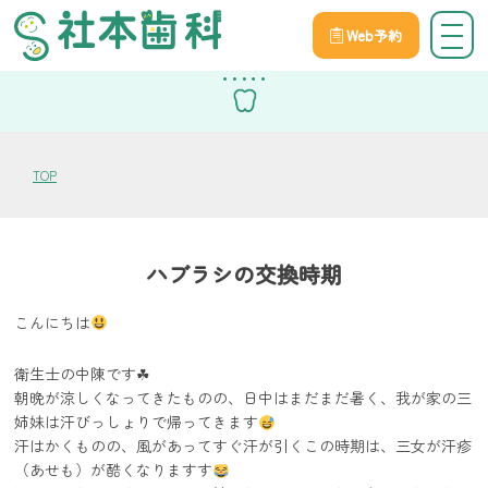
Web予約
スタッフブログ
TOP
ハブラシの交換時期
こんにちは
衛生士の中陳です☘
朝晩が涼しくなってきたものの、日中はまだまだ暑く、我が家の三
姉妹は汗びっしょりで帰ってきます
汗はかくものの、風があってすぐ汗が引くこの時期は、三女が汗疹
（あせも）が酷くなりますす