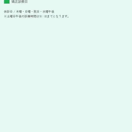
矯正診療日
休診日 / 木曜・日曜・祝日・水曜午後
※土曜日午後の診療時間は18：00までとなります。