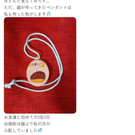
ほとんど覚えておらず…
ただ、娘が作ってきたペンダントは
私も作った気がします
お友達と初めての2泊3日、
出発前は娘より私の方が
心配していました