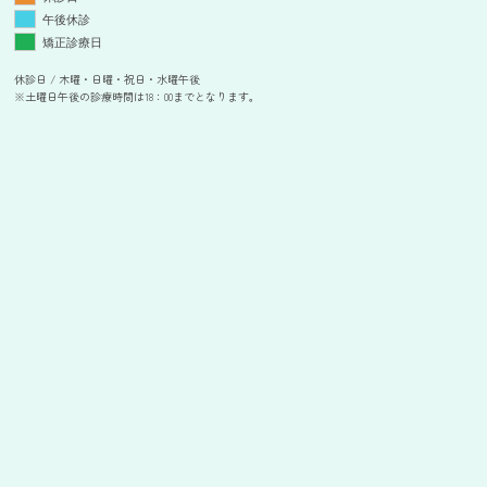
午後休診
矯正診療日
休診日 / 木曜・日曜・祝日・水曜午後
※土曜日午後の診療時間は18：00までとなります。