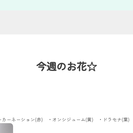
今週のお花☆
カーネーション(赤) ・オンシジューム(黄) ・ドラセナ(葉)