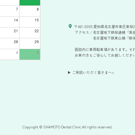
7
8
14
15
〒461-0005 愛知県名古屋市東区東桜2-
21
22
アクセス /
名古屋地下鉄桜通線「高岳
名古屋地下鉄東山線「新栄
28
29
医院内に専用駐車場があります。そ
4
5
お車の方もご安心してお越しください。
▶ ご来院いただく皆さまへ
<
Copyright © SHAMOTO Dental Clinic All rights reserved.