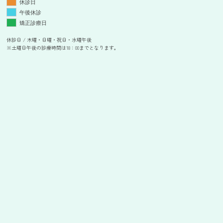
休診日
午後休診
矯正診療日
休診日 / 木曜・日曜・祝日・水曜午後
※土曜日午後の診療時間は18：00までとなります。