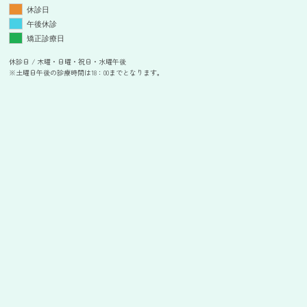
休診日
午後休診
矯正診療日
休診日 / 木曜・日曜・祝日・水曜午後
※土曜日午後の診療時間は18：00までとなります。